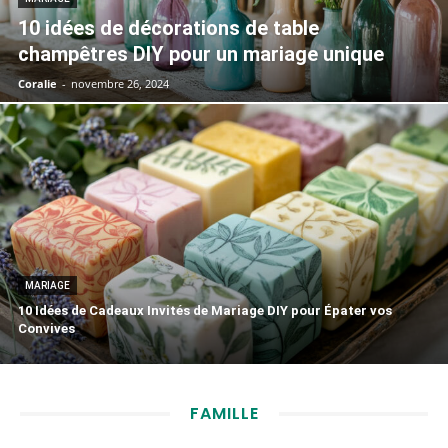
10 idées de décorations de table
champêtres DIY pour un mariage unique
Coralie
-
novembre 26, 2024
MARIAGE
10 Idées de Cadeaux Invités de Mariage DIY pour Épater vos
Convives
FAMILLE