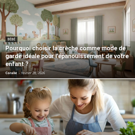
BÉBÉ
Pourquoi choisir la crèche comme mode de
garde idéale pour l’épanouissement de votre
enfant ?
Coralie
-
février 28, 2026