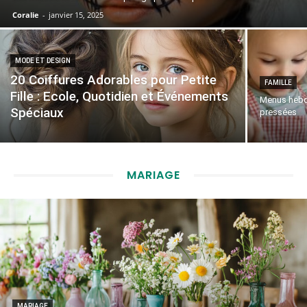
Coralie
-
janvier 15, 2025
MODE ET DESIGN
20 Coiffures Adorables pour Petite
FAMILLE
Fille : Ecole, Quotidien et Événements
Menus hebdo
Spéciaux
pressées
MARIAGE
MARIAGE