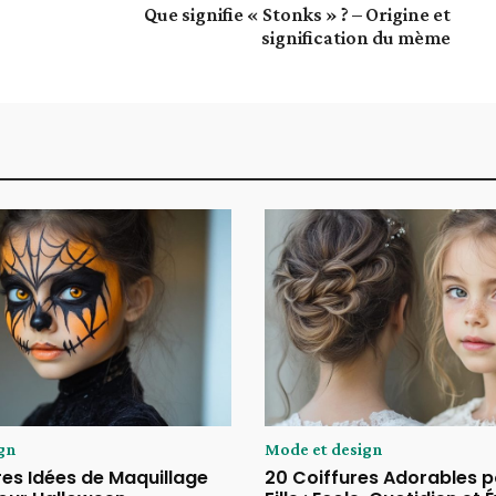
Que signifie « Stonks » ? – Origine et
signification du mème
gn
Mode et design
res Idées de Maquillage
20 Coiffures Adorables p