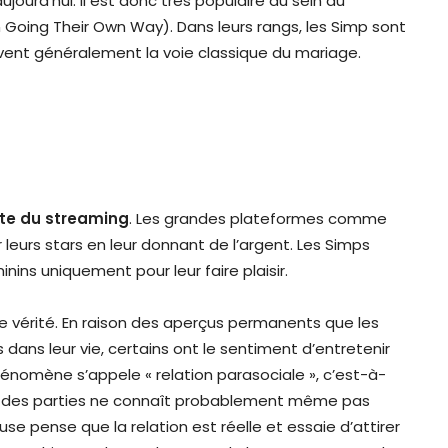
ourd’hui. Il est donc très populaire au sein du
ing Their Own Way). Dans leurs rangs, les Simp sont
vent généralement la voie classique du mariage.
exte du streaming
. Les grandes plateformes comme
eurs stars en leur donnant de l’argent. Les Simps
ins uniquement pour leur faire plaisir.
e vérité. En raison des aperçus permanents que les
 dans leur vie, certains ont le sentiment d’entretenir
énomène s’appele « relation parasociale », c’est-à-
une des parties ne connaît probablement même pas
use pense que la relation est réelle et essaie d’attirer