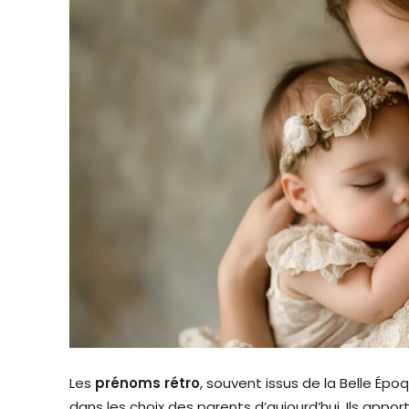
Les
prénoms rétro
, souvent issus de la Belle Ép
dans les choix des parents d’aujourd’hui. Ils app